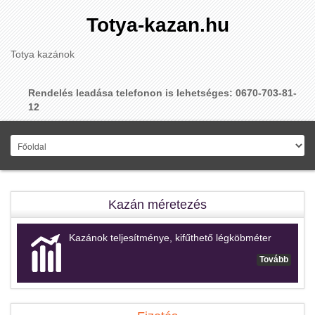
Totya-kazan.hu
Totya kazánok
Rendelés leadása telefonon is lehetséges: 0670-703-81-
12
Kazán méretezés
Kazánok teljesítménye, kifűthető légköbméter
Tovább