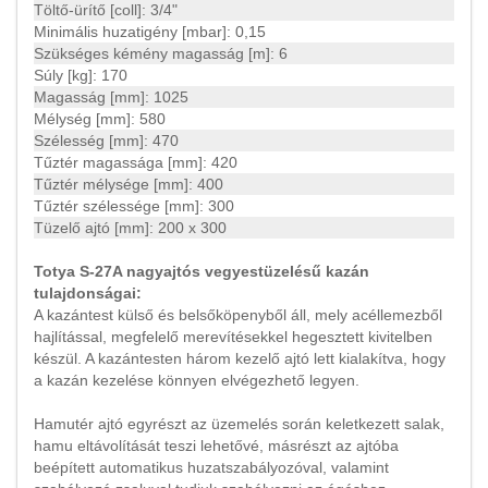
Töltő-ürítő [coll]: 3/4"
Minimális huzatigény [mbar]: 0,15
Szükséges kémény magasság [m]: 6
Súly [kg]: 170
Magasság [mm]: 1025
Mélység [mm]: 580
Szélesség [mm]: 470
Tűztér magassága [mm]: 420
Tűztér mélysége [mm]: 400
Tűztér szélessége [mm]: 300
Tüzelő ajtó [mm]: 200 x 300
Totya S-27A nagyajtós vegyestüzelésű kazán
tulajdonságai:
A kazántest külső és belsőköpenyből áll, mely acéllemezből
hajlítással, megfelelő merevítésekkel hegesztett kivitelben
készül. A kazántesten három kezelő ajtó lett kialakítva, hogy
a kazán kezelése könnyen elvégezhető legyen.
Hamutér ajtó egyrészt az üzemelés során keletkezett salak,
hamu eltávolítását teszi lehetővé, másrészt az ajtóba
beépített automatikus huzatszabályozóval, valamint