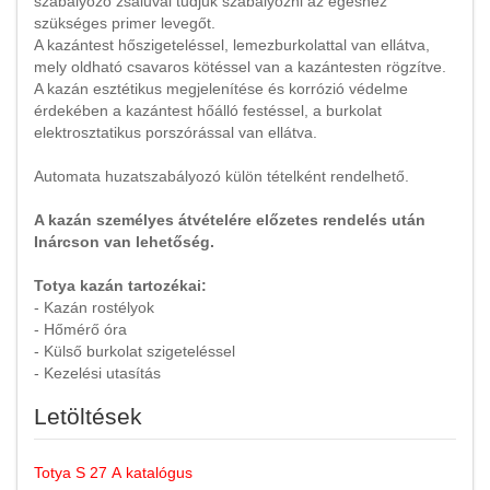
szabályozó zsaluval tudjuk szabályozni az égéshez
szükséges primer levegőt.
A kazántest hőszigeteléssel, lemezburkolattal van ellátva,
mely oldható csavaros kötéssel van a kazántesten rögzítve.
A kazán esztétikus megjelenítése és korrózió védelme
érdekében a kazántest hőálló festéssel, a burkolat
elektrosztatikus porszórással van ellátva.
Automata huzatszabályozó külön tételként rendelhető.
A kazán személyes átvételére előzetes rendelés után
Inárcson van lehetőség.
Totya kazán tartozékai:
- Kazán rostélyok
- Hőmérő óra
- Külső burkolat szigeteléssel
- Kezelési utasítás
Letöltések
Totya S 27 A katalógus