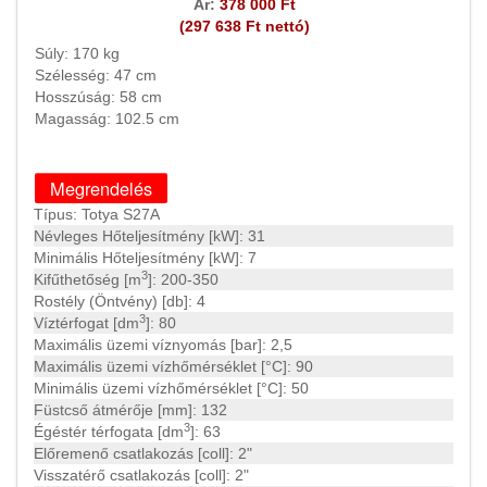
Ár:
378 000 Ft
(297 638 Ft nettó)
Súly: 170 kg
Szélesség: 47 cm
Hosszúság: 58 cm
Magasság: 102.5 cm
Típus: Totya S27A
Névleges Hőteljesítmény [kW]: 31
Minimális Hőteljesítmény [kW]: 7
3
Kifűthetőség [m
]: 200-350
Rostély (Öntvény) [db]: 4
3
Víztérfogat [dm
]: 80
Maximális üzemi víznyomás [bar]: 2,5
Maximális üzemi vízhőmérséklet [°C]: 90
Minimális üzemi vízhőmérséklet [°C]: 50
Füstcső átmérője [mm]: 132
3
Égéstér térfogata [dm
]: 63
Előremenő csatlakozás [coll]: 2"
Visszatérő csatlakozás [coll]: 2"