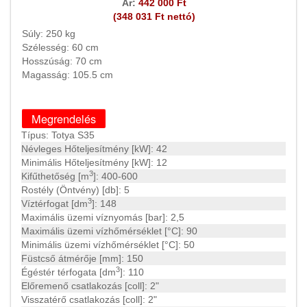
Ár:
442 000 Ft
(348 031 Ft nettó)
Súly: 250 kg
Szélesség: 60 cm
Hosszúság: 70 cm
Magasság: 105.5 cm
Típus: Totya S35
Névleges Hőteljesítmény [kW]: 42
Minimális Hőteljesítmény [kW]: 12
3
Kifűthetőség [m
]: 400-600
Rostély (Öntvény) [db]: 5
3
Víztérfogat [dm
]: 148
Maximális üzemi víznyomás [bar]: 2,5
Maximális üzemi vízhőmérséklet [°C]: 90
Minimális üzemi vízhőmérséklet [°C]: 50
Füstcső átmérője [mm]: 150
3
Égéstér térfogata [dm
]: 110
Előremenő csatlakozás [coll]: 2"
Visszatérő csatlakozás [coll]: 2"