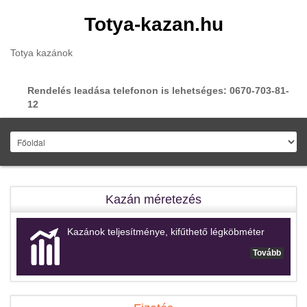
Totya-kazan.hu
Totya kazánok
Rendelés leadása telefonon is lehetséges: 0670-703-81-
12
Kazán méretezés
Kazánok teljesítménye, kifűthető légköbméter
Tovább