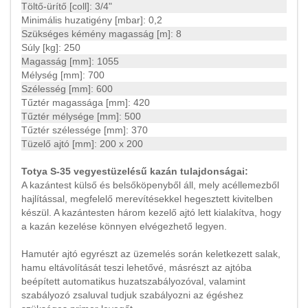
Töltő-ürítő [coll]: 3/4"
Minimális huzatigény [mbar]: 0,2
Szükséges kémény magasság [m]: 8
Súly [kg]: 250
Magasság [mm]: 1055
Mélység [mm]: 700
Szélesség [mm]: 600
Tűztér magassága [mm]: 420
Tűztér mélysége [mm]: 500
Tűztér szélessége [mm]: 370
Tüzelő ajtó [mm]: 200 x 200
Totya S-35 vegyestüzelésű kazán tulajdonságai:
A kazántest külső és belsőköpenyből áll, mely acéllemezből
hajlítással, megfelelő merevítésekkel hegesztett kivitelben
készül. A kazántesten három kezelő ajtó lett kialakítva, hogy
a kazán kezelése könnyen elvégezhető legyen.
Hamutér ajtó egyrészt az üzemelés során keletkezett salak,
hamu eltávolítását teszi lehetővé, másrészt az ajtóba
beépített automatikus huzatszabályozóval, valamint
szabályozó zsaluval tudjuk szabályozni az égéshez