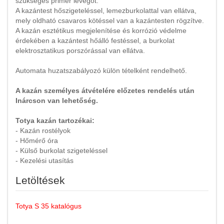
szükséges primer levegőt.
A kazántest hőszigeteléssel, lemezburkolattal van ellátva,
mely oldható csavaros kötéssel van a kazántesten rögzítve.
A kazán esztétikus megjelenítése és korrózió védelme
érdekében a kazántest hőálló festéssel, a burkolat
elektrosztatikus porszórással van ellátva.
Automata huzatszabályozó külön tételként rendelhető.
A kazán személyes átvételére előzetes rendelés után
Inárcson van lehetőség.
Totya kazán tartozékai:
- Kazán rostélyok
- Hőmérő óra
- Külső burkolat szigeteléssel
- Kezelési utasítás
Letöltések
Totya S 35 katalógus