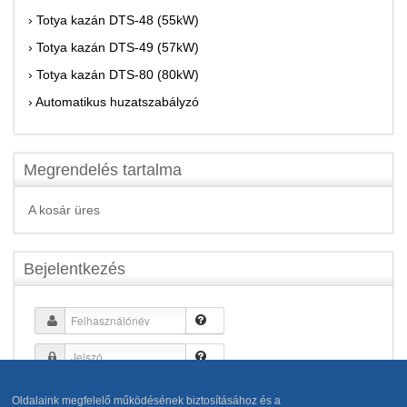
› Totya kazán DTS-48 (55kW)
› Totya kazán DTS-49 (57kW)
› Totya kazán DTS-80 (80kW)
› Automatikus huzatszabályzó
Megrendelés tartalma
A kosár üres
Bejelentkezés
Emlékezzen rám
Oldalaink megfelelő működésének biztosításához és a